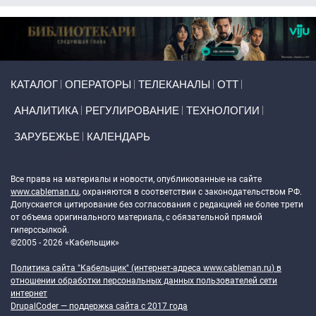
Primary links
КАТАЛОГ
ОПЕРАТОРЫ
ТЕЛЕКАНАЛЫ
ОТТ
АНАЛИТИКА
РЕГУЛИРОВАНИЕ
ТЕХНОЛОГИИ
ЗАРУБЕЖЬЕ
КАЛЕНДАРЬ
Token Block
Все права на материалы и новости, опубликованные на сайте
www.cableman.ru
, охраняются в соответствии с законодательством РФ.
Допускается цитирование без согласования с редакцией не более трети
от объема оригинального материала, с обязательной прямой
гиперссылкой.
©2005 - 2026 «Кабельщик»
Политика сайта "Кабельщик" (интернет-адреса
www.cableman.ru
) в
отношении обработки персональных данных пользователей сети
интернет
DrupalCoder — поддержка сайта c 2017 года