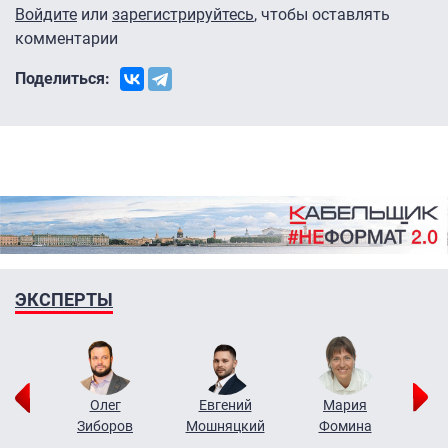
Войдите
или
зарегистрируйтесь
, чтобы оставлять
комментарии
Поделиться:
ЭКСПЕРТЫ
рий
Олег
Евгений
Мария
н
Зиборов
Мошняцкий
Фомина