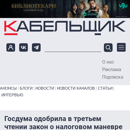
Перейти к основному содержанию
О нас
To
Реклама
Подписка
Primary links bottom
АНОНСЫ
БЛОГИ
НОВОСТИ
НОВОСТИ КАНАЛОВ
СТАТЬИ
ИНТЕРВЬЮ
Госдума одобрила в третьем
чтении закон о налоговом маневре