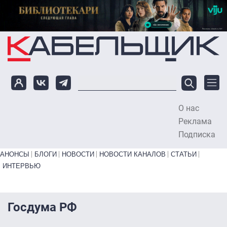
Перейти к основному содержанию
О нас
To
Реклама
Подписка
Primary links bottom
АНОНСЫ
БЛОГИ
НОВОСТИ
НОВОСТИ КАНАЛОВ
СТАТЬИ
ИНТЕРВЬЮ
Госдума РФ