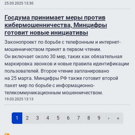
25.03.2025 13:30
Госдума принимает меры против
кибермошенничества, Минцифры
готовит новые инициативы
Законопроект по борьбе с телефонным и интернет-
мошенничеством принят в первом чтении.
Он включает около 30 мер, таких как обязательная
маркировка звонков и новые правила идентификации
пользователей. Второе чтение запланировано
на 25 марта. Минцифры РФ также готовит второй
пакет мер по борьбе с информационно-
телекоммуникационным мошенничеством.
19.03.2025 13:13
Нумерация страниц
Текущая страница
Page
Page
Page
Page
Page
Page
Page
Page
Следующая 
Последн
1
2
3
4
5
6
7
8
9
›
»