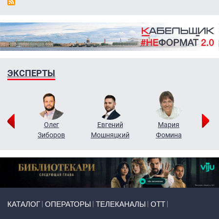
ЭКСПЕРТЫ
рий
Олег
Евгений
Мария
н
Зиборов
Мошняцкий
Фомина
Primary links
КАТАЛОГ
ОПЕРАТОРЫ
ТЕЛЕКАНАЛЫ
ОТТ