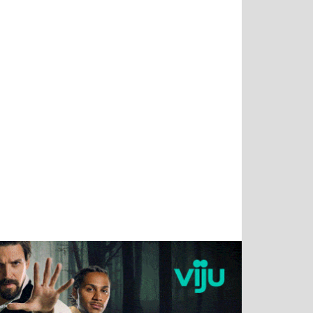
Тимур
Григорий
Виктор
Евгений
Чудутов
Кузин
Бритько
Мошняцкий