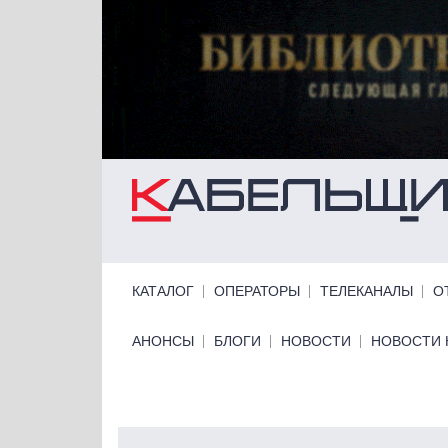
Перейти к основному содержанию
Primary links
КАТАЛОГ
ОПЕРАТОРЫ
ТЕЛЕКАНАЛЫ
О
Primary links bottom
АНОНСЫ
БЛОГИ
НОВОСТИ
НОВОСТИ 