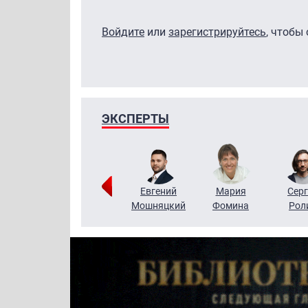
Войдите
или
зарегистрируйтесь
, чтобы
ЭКСПЕРТЫ
ригорий
Виктор
Евгений
Мария
Серг
Кузин
Бритько
Мошняцкий
Фомина
Рол