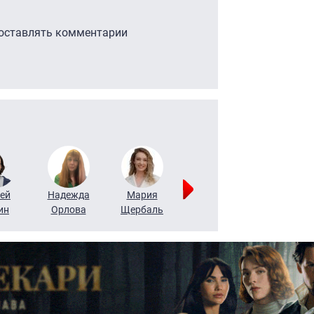
 оставлять комментарии
ей
Надежда
Мария
Алексей
Татьяна
ин
Орлова
Щербаль
Леонтьев
Воронова