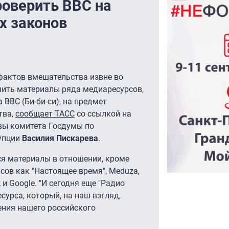
роверить BBC на
х законов
фактов вмешательства извне во
чить материалы ряда медиаресурсов,
 BBC (Би-би-си), на предмет
тва,
сообщает ТАСС
со ссылкой на
авы комитета Госдумы по
рупции
Василия Пискарева
.
ся материалы в отношении, кроме
сов как "Настоящее время", Meduza,
 и Google. "И сегодня еще "Радио
сурса, который, на наш взгляд,
ения нашего российского
.