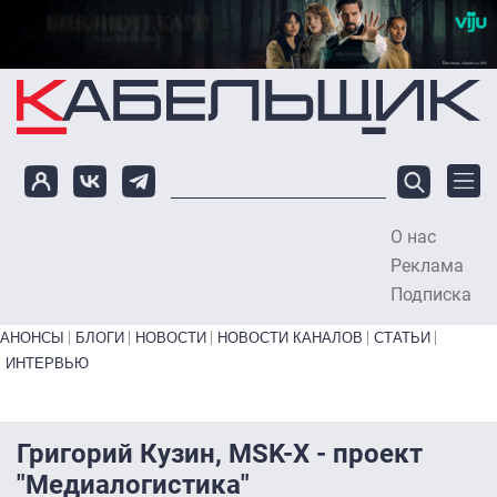
Перейти к основному содержанию
О нас
To
Реклама
Подписка
Primary links bottom
АНОНСЫ
БЛОГИ
НОВОСТИ
НОВОСТИ КАНАЛОВ
СТАТЬИ
ИНТЕРВЬЮ
Григорий Кузин, MSK-X - проект
"Медиалогистика"