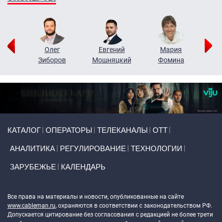
рий
Олег
Евгений
Мария
н
Зиборов
Мошняцкий
Фомина
Primary links
КАТАЛОГ
ОПЕРАТОРЫ
ТЕЛЕКАНАЛЫ
ОТТ
АНАЛИТИКА
РЕГУЛИРОВАНИЕ
ТЕХНОЛОГИИ
ЗАРУБЕЖЬЕ
КАЛЕНДАРЬ
Token Block
Все права на материалы и новости, опубликованные на сайте
www.cableman.ru
, охраняются в соответствии с законодательством РФ.
Допускается цитирование без согласования с редакцией не более трети