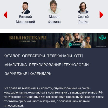
ор
Евгений
Мария
Сергей
Н
ко
Мошняцкий
Фомина
Ролин
Primary links
КАТАЛОГ
ОПЕРАТОРЫ
ТЕЛЕКАНАЛЫ
ОТТ
АНАЛИТИКА
РЕГУЛИРОВАНИЕ
ТЕХНОЛОГИИ
ЗАРУБЕЖЬЕ
КАЛЕНДАРЬ
Token Block
Все права на материалы и новости, опубликованные на сайте
www.cableman.ru
, охраняются в соответствии с законодательством РФ.
Допускается цитирование без согласования с редакцией не более трети
от объема оригинального материала, с обязательной прямой
гиперссылкой.