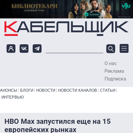
Перейти к основному содержанию
О нас
To
Реклама
Подписка
Primary links bottom
АНОНСЫ
БЛОГИ
НОВОСТИ
НОВОСТИ КАНАЛОВ
СТАТЬИ
ИНТЕРВЬЮ
HBO Max запустился еще на 15
европейских рынках