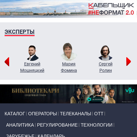
ЭКСПЕРТЫ
ор
Евгений
Мария
Сергей
Н
ко
Мошняцкий
Фомина
Ролин
Primary links
КАТАЛОГ
ОПЕРАТОРЫ
ТЕЛЕКАНАЛЫ
ОТТ
АНАЛИТИКА
РЕГУЛИРОВАНИЕ
ТЕХНОЛОГИИ
ЗАРУБЕЖЬЕ
КАЛЕНДАРЬ