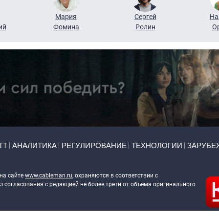
Мария
Сергей
На
ий
Фомина
Ролин
О
ТТ
АНАЛИТИКА
РЕГУЛИРОВАНИЕ
ТЕХНОЛОГИИ
ЗАРУБЕ
 на сайте
www.cableman.ru
, охраняются в соответствии с
 согласования с редакцией не более трети от объема оригинального