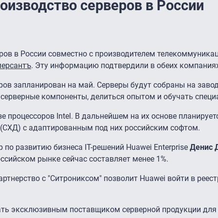
оизводство серверов в России
еров в России совместно с производителем телекоммуника
мерсантъ
. Эту информацию подтвердили в обеих компаниях
еров запланирован на май. Серверы будут собраны на заво
ь серверные компоненты, делиться опытом и обучать специ
 процессоров Intel. В дальнейшем на их основе планирует
 (СХД) с адаптированным под них российским софтом.
 по развитию бизнеса IT-решений Huawei Enterprise
Денис 
ссийском рынке сейчас составляет менее 1%.
артнерство с "Ситрониксом" позволит Huawei войти в реест
тать эксклюзивным поставщиком серверной продукции для