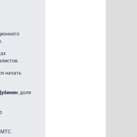
ционного
.
дах
алистов.
ся начать
Дубинин
, доля
р
 МТС.