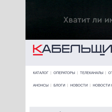
Перейти к основному содержанию
Primary links
КАТАЛОГ
ОПЕРАТОРЫ
ТЕЛЕКАНАЛЫ
О
Primary links bottom
АНОНСЫ
БЛОГИ
НОВОСТИ
НОВОСТИ 