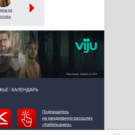
дежда
Мария
Алексей
рлова
Щербаль
Леонтьев
ЖЬЕ
КАЛЕНДАРЬ
Подпишитесь
на ежедневную рассылку
«Кабельщика»