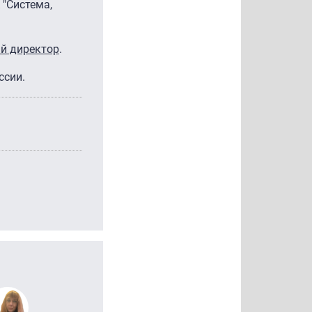
 "Система,
й директор
.
ссии.