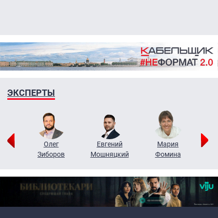
ЭКСПЕРТЫ
рий
Олег
Евгений
Мария
н
Зиборов
Мошняцкий
Фомина
Primary links