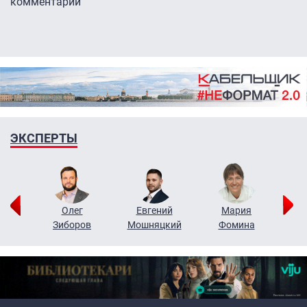
комментарии
ЭКСПЕРТЫ
рий
Олег
Евгений
Мария
н
Зиборов
Мошняцкий
Фомина