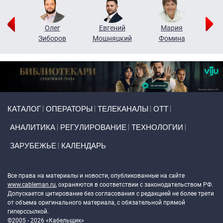
рий
Олег
Евгений
Мария
н
Зиборов
Мошняцкий
Фомина
Primary links
КАТАЛОГ
ОПЕРАТОРЫ
ТЕЛЕКАНАЛЫ
ОТТ
АНАЛИТИКА
РЕГУЛИРОВАНИЕ
ТЕХНОЛОГИИ
ЗАРУБЕЖЬЕ
КАЛЕНДАРЬ
Token Block
Все права на материалы и новости, опубликованные на сайте
www.cableman.ru
, охраняются в соответствии с законодательством РФ.
Допускается цитирование без согласования с редакцией не более трети
от объема оригинального материала, с обязательной прямой
гиперссылкой.
©2005 - 2026 «Кабельщик»