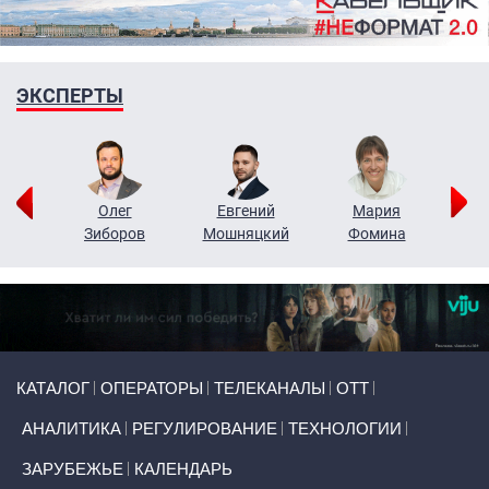
ЭКСПЕРТЫ
рий
Олег
Евгений
Мария
н
Зиборов
Мошняцкий
Фомина
Primary links
КАТАЛОГ
ОПЕРАТОРЫ
ТЕЛЕКАНАЛЫ
ОТТ
АНАЛИТИКА
РЕГУЛИРОВАНИЕ
ТЕХНОЛОГИИ
ЗАРУБЕЖЬЕ
КАЛЕНДАРЬ