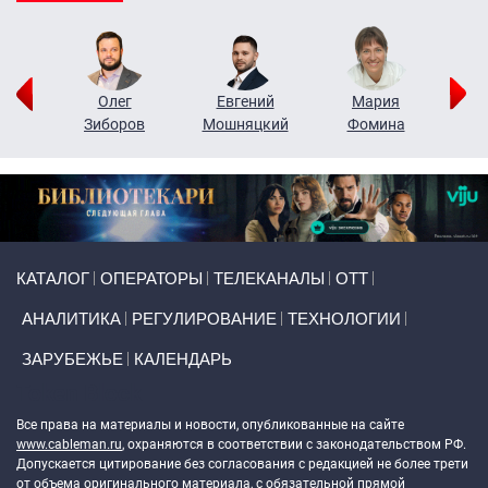
рий
Олег
Евгений
Мария
н
Зиборов
Мошняцкий
Фомина
Primary links
КАТАЛОГ
ОПЕРАТОРЫ
ТЕЛЕКАНАЛЫ
ОТТ
АНАЛИТИКА
РЕГУЛИРОВАНИЕ
ТЕХНОЛОГИИ
ЗАРУБЕЖЬЕ
КАЛЕНДАРЬ
Token Block
Все права на материалы и новости, опубликованные на сайте
www.cableman.ru
, охраняются в соответствии с законодательством РФ.
Допускается цитирование без согласования с редакцией не более трети
от объема оригинального материала, с обязательной прямой