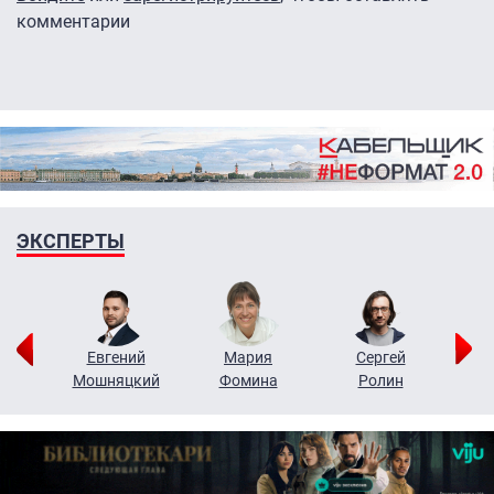
комментарии
ЭКСПЕРТЫ
ор
Евгений
Мария
Сергей
Н
ко
Мошняцкий
Фомина
Ролин