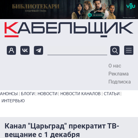
Перейти к основному содержанию
О нас
To
Реклама
Подписка
Primary links bottom
АНОНСЫ
БЛОГИ
НОВОСТИ
НОВОСТИ КАНАЛОВ
СТАТЬИ
ИНТЕРВЬЮ
Канал "Царьград" прекратит ТВ-
вещание с 1 декабря