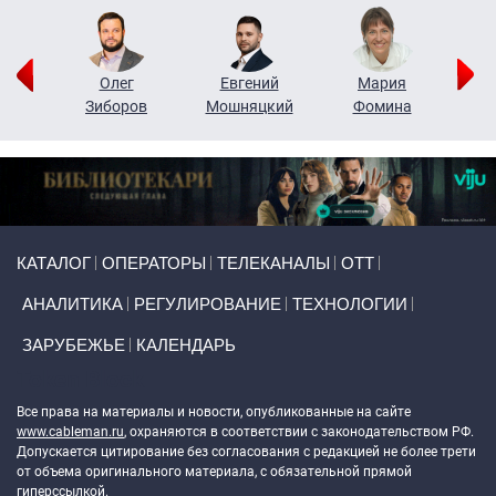
рий
Олег
Евгений
Мария
н
Зиборов
Мошняцкий
Фомина
Primary links
КАТАЛОГ
ОПЕРАТОРЫ
ТЕЛЕКАНАЛЫ
ОТТ
АНАЛИТИКА
РЕГУЛИРОВАНИЕ
ТЕХНОЛОГИИ
ЗАРУБЕЖЬЕ
КАЛЕНДАРЬ
Token Block
Все права на материалы и новости, опубликованные на сайте
www.cableman.ru
, охраняются в соответствии с законодательством РФ.
Допускается цитирование без согласования с редакцией не более трети
от объема оригинального материала, с обязательной прямой
гиперссылкой.