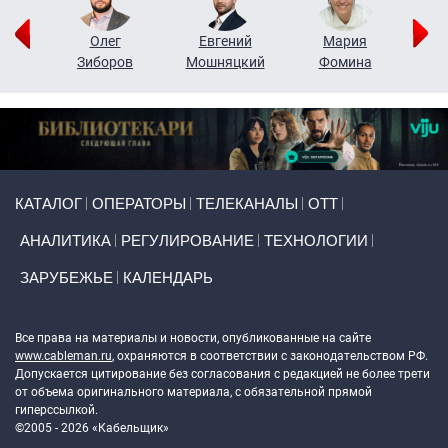
рий
Олег
Евгений
Мария
н
Зиборов
Мошняцкий
Фомина
Primary links
КАТАЛОГ
ОПЕРАТОРЫ
ТЕЛЕКАНАЛЫ
ОТТ
АНАЛИТИКА
РЕГУЛИРОВАНИЕ
ТЕХНОЛОГИИ
ЗАРУБЕЖЬЕ
КАЛЕНДАРЬ
Token Block
Все права на материалы и новости, опубликованные на сайте
www.cableman.ru
, охраняются в соответствии с законодательством РФ.
Допускается цитирование без согласования с редакцией не более трети
от объема оригинального материала, с обязательной прямой
гиперссылкой.
©2005 - 2026 «Кабельщик»