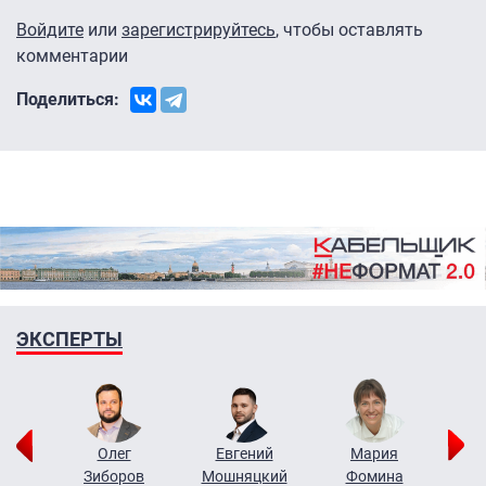
Войдите
или
зарегистрируйтесь
, чтобы оставлять
комментарии
Поделиться:
ЭКСПЕРТЫ
рий
Олег
Евгений
Мария
н
Зиборов
Мошняцкий
Фомина