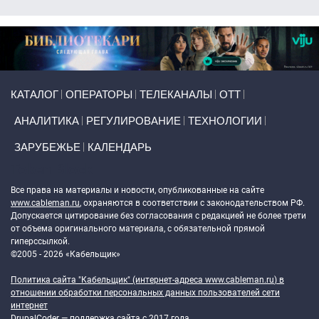
Primary links
КАТАЛОГ
ОПЕРАТОРЫ
ТЕЛЕКАНАЛЫ
ОТТ
АНАЛИТИКА
РЕГУЛИРОВАНИЕ
ТЕХНОЛОГИИ
ЗАРУБЕЖЬЕ
КАЛЕНДАРЬ
Token Block
Все права на материалы и новости, опубликованные на сайте
www.cableman.ru
, охраняются в соответствии с законодательством РФ.
Допускается цитирование без согласования с редакцией не более трети
от объема оригинального материала, с обязательной прямой
гиперссылкой.
©2005 - 2026 «Кабельщик»
Политика сайта "Кабельщик" (интернет-адреса
www.cableman.ru
) в
отношении обработки персональных данных пользователей сети
интернет
DrupalCoder — поддержка сайта c 2017 года