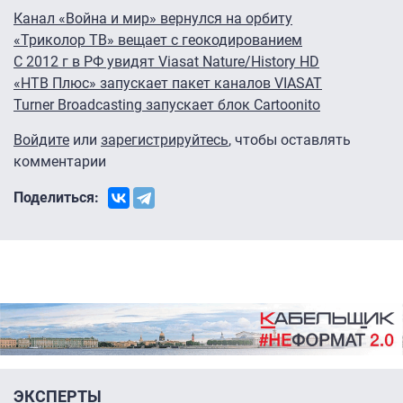
Канал «Война и мир» вернулся на орбиту
«Триколор ТВ» вещает с геокодированием
С 2012 г в РФ увидят Viasat Nature/History HD
«НТВ Плюс» запускает пакет каналов VIASAT
Turner Broadcasting запускает блок Cartoonito
Войдите
или
зарегистрируйтесь
, чтобы оставлять
комментарии
Поделиться:
ЭКСПЕРТЫ