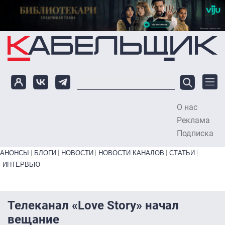
Перейти к основному содержанию
О нас
To
Реклама
Подписка
Primary links bottom
АНОНСЫ
БЛОГИ
НОВОСТИ
НОВОСТИ КАНАЛОВ
СТАТЬИ
ИНТЕРВЬЮ
Телеканал «Love Story» начал
вещание