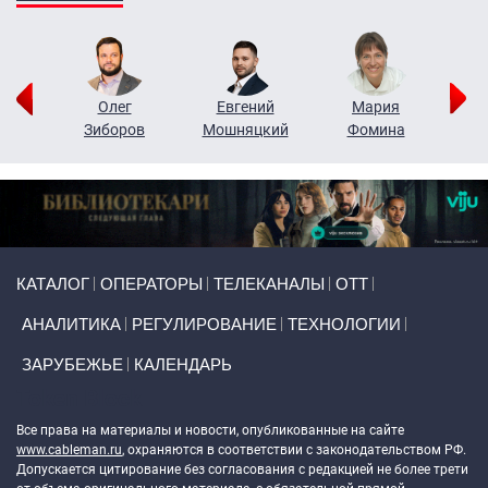
рий
Олег
Евгений
Мария
н
Зиборов
Мошняцкий
Фомина
Primary links
КАТАЛОГ
ОПЕРАТОРЫ
ТЕЛЕКАНАЛЫ
ОТТ
АНАЛИТИКА
РЕГУЛИРОВАНИЕ
ТЕХНОЛОГИИ
ЗАРУБЕЖЬЕ
КАЛЕНДАРЬ
Token Block
Все права на материалы и новости, опубликованные на сайте
www.cableman.ru
, охраняются в соответствии с законодательством РФ.
Допускается цитирование без согласования с редакцией не более трети