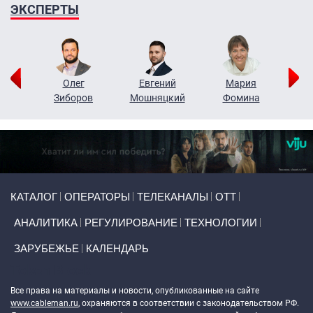
ЭКСПЕРТЫ
рий
Олег
Евгений
Мария
н
Зиборов
Мошняцкий
Фомина
Primary links
КАТАЛОГ
ОПЕРАТОРЫ
ТЕЛЕКАНАЛЫ
ОТТ
АНАЛИТИКА
РЕГУЛИРОВАНИЕ
ТЕХНОЛОГИИ
ЗАРУБЕЖЬЕ
КАЛЕНДАРЬ
Token Block
Все права на материалы и новости, опубликованные на сайте
www.cableman.ru
, охраняются в соответствии с законодательством РФ.