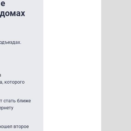
ые
 домах
одъездах.
в
, которого
ит стать ближе
ернету
рошел второе