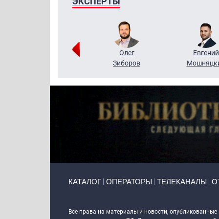
ЭКСПЕРТЫ
Григорий
Олег
Евгений
Кузин
Зиборов
Мошняцк
Primary links
КАТАЛОГ
ОПЕРАТОРЫ
ТЕЛЕКАНАЛЫ
О
Token Block
Все права на материалы и новости, опубликованные