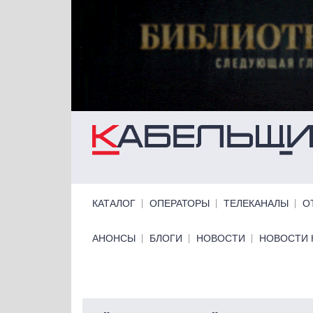
Перейти к основному содержанию
Primary links
КАТАЛОГ
ОПЕРАТОРЫ
ТЕЛЕКАНАЛЫ
О
Primary links bottom
АНОНСЫ
БЛОГИ
НОВОСТИ
НОВОСТИ 