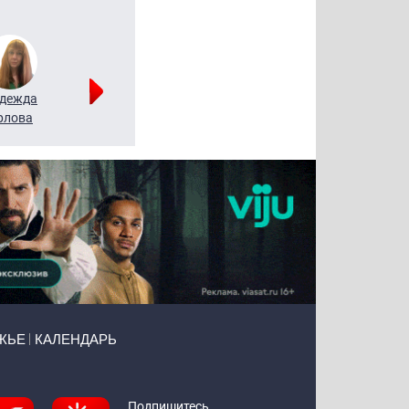
дежда
Мария
Алексей
рлова
Щербаль
Леонтьев
ЖЬЕ
КАЛЕНДАРЬ
Подпишитесь