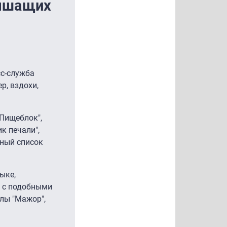
лышащих
сс-служба
р, вздохи,
"Пищеблок",
к печали",
лный список
ыке,
ь с подобными
алы "Мажор",