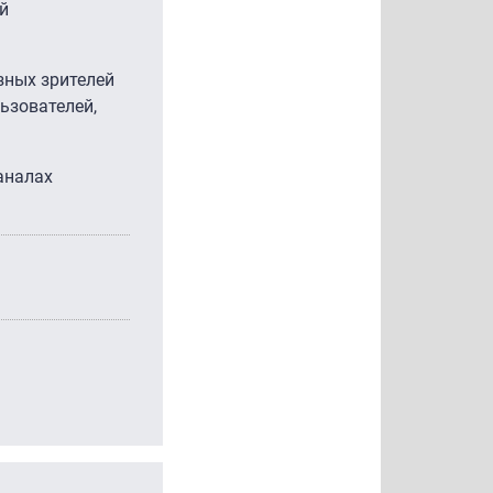
й
зных зрителей
ьзователей,
аналах