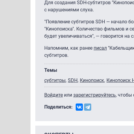
Для создания SDH-субтитров "Кинопои
с нарушениями слуха.
"Появление субтитров SDH — начало б
"Кинопоиска". Количество фильмов и с
будет увеличиваться", — говорится на с
Напомним, как ранее
писал
"Кабельщик"
субтитров.
Темы
субтитры
SDH
Кинопоиск
Кинопоиск 
Войдите
или
зарегистрируйтесь
, чтобы
Поделиться: