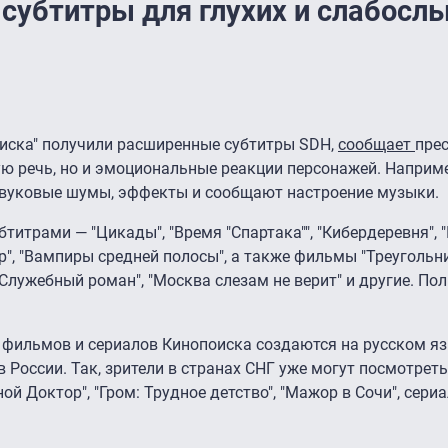
л субтитры для глухих и слабос
оиска" получили расширенные субтитры SDH,
сообщает
пре
ую речь, но и эмоциональные реакции персонажей. Наприме
 звуковые шумы, эффекты и сообщают настроение музыки.
титрами — "Цикады", "Время "Спартака"", "Кибердеревня", 
ер", "Вампиры средней полосы", а также фильмы "Треугольни
, "Служебный роман", "Москва слезам не верит" и другие. По
 фильмов и сериалов Кинопоиска создаются на русском яз
 России. Так, зрители в странах СНГ уже могут посмотрет
 Доктор", "Гром: Трудное детство", "Мажор в Сочи", сери