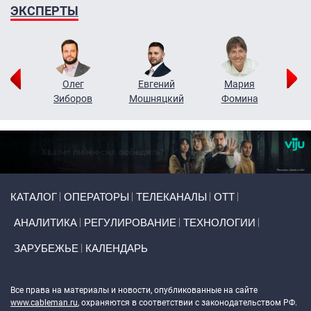
ЭКСПЕРТЫ
рий
Олег
Евгений
Мария
н
Зиборов
Мошняцкий
Фомина
Primary links
КАТАЛОГ
ОПЕРАТОРЫ
ТЕЛЕКАНАЛЫ
ОТТ
АНАЛИТИКА
РЕГУЛИРОВАНИЕ
ТЕХНОЛОГИИ
ЗАРУБЕЖЬЕ
КАЛЕНДАРЬ
Token Block
Все права на материалы и новости, опубликованные на сайте
www.cableman.ru
, охраняются в соответствии с законодательством РФ.