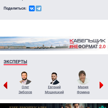
Поделиться:
ЭКСПЕРТЫ
рий
Олег
Евгений
Мария
н
Зиборов
Мошняцкий
Фомина