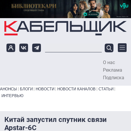
Перейти к основному содержанию
О нас
To
Реклама
Подписка
Primary links bottom
АНОНСЫ
БЛОГИ
НОВОСТИ
НОВОСТИ КАНАЛОВ
СТАТЬИ
ИНТЕРВЬЮ
Китай запустил спутник связи
Apstar-6С