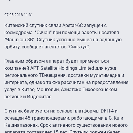
07.05.2018 11:31
Китайский спутник связи Apstar-6С запущен с
космодрома "Сичан" при помощи ракеты-носителя
"Чанчжэн-3В". Спутник успешно вышел на заданную
орбиту, сообщает агентство
"Синьхуа"
.
Главным образом аппарат будет применяться
компанией APT Satellite Holdings Limited для нужд
регионального ТВ-вещания, доставки мультимедиа и
интернета, однако также рассчитан на предоставление
услуг в Китае, Монголии, Азиатско-Тихоокеанском
регионе и Индокитае.
Спутник базируется на основе платформы DFH-4 и
оснащен 45 транспондерами, работающими в C, Ku и
Ka диапазонах. Срок активного существования нового
аппарата составляет 15 лет. Спутник должен будет