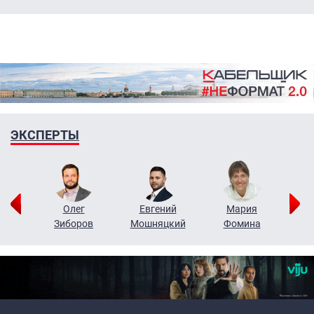
ЭКСПЕРТЫ
рий
Олег
Евгений
Мария
н
Зиборов
Мошняцкий
Фомина