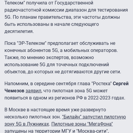
Телеком" получила от Государственной
радиочастотной комиссии диапазон для тестирования
5G. По планам правительства, эти частоты должны
быть использованы в начале следующего
десятилетия.
Пока "ЭР-Телеком" предполагает обслуживать не
конечных абонентов 5G, а мобильных операторов.
Также, по мнению экспертов, возможно
использование 5G для точечных подключений
объектов, до которых не дотягиваются другие сети.
Напомним, в середине сентября глава "Ростеха"
Сергей
Чемезов
заявил
, что пилотная зона 5G может
появиться в одном из регионов РФ в 2022-2023 годах.
В Москве в настоящее время уже развернуто
несколько пилотных зон.
"Билайн" запустил пилотную
зону 5G в Лужниках
.
Пилотные зоны "МегаФона"
запущены на территории МГУ и "Москва-сити"
,