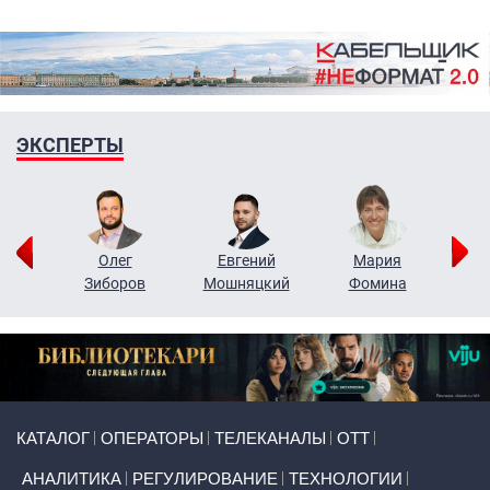
ЭКСПЕРТЫ
рий
Олег
Евгений
Мария
н
Зиборов
Мошняцкий
Фомина
Primary links
КАТАЛОГ
ОПЕРАТОРЫ
ТЕЛЕКАНАЛЫ
ОТТ
АНАЛИТИКА
РЕГУЛИРОВАНИЕ
ТЕХНОЛОГИИ