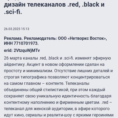
дизайн телеканалов .red, .black и
.sci-fi.
26.03.2025 15:13
Реклама. Рекламодатель: ООО «
Нетворкс Восток
»,
ИНН
7710701973
.
erid: 2VtzquWjMTv
26 марта каналы .red, .black и .sci-fi. изменят эфирную
айдентику. Акцент в новом оформлении сделан на
простоту и минимализм. Отсутствие лишних деталей и
строгая типографика позволяют концентрироваться
на самом главном – контенте. Телеканалы
объединены общей стилистикой, при этом каждый
сохраняет свою уникальную идентичность благодаря
контентному наполнению и фирменным цветам. .red –
телеканал для женской аудитории, в эфире которого
идут кино, сериалы и реалити-шоу с яркими героинями