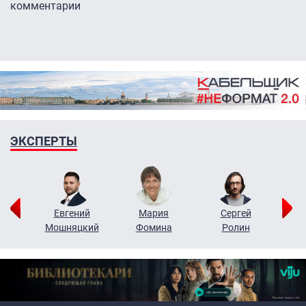
комментарии
ЭКСПЕРТЫ
ор
Евгений
Мария
Сергей
Н
ко
Мошняцкий
Фомина
Ролин