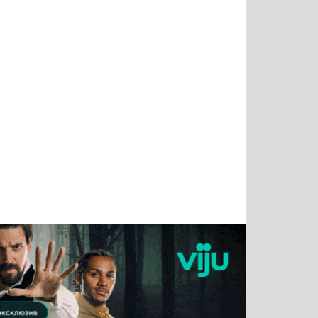
Татьяна
Тимур
Григорий
Олег
Воронова
Чудутов
Кузин
Зиборов