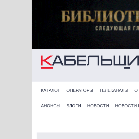
Перейти к основному содержанию
Primary links
КАТАЛОГ
ОПЕРАТОРЫ
ТЕЛЕКАНАЛЫ
О
Primary links bottom
АНОНСЫ
БЛОГИ
НОВОСТИ
НОВОСТИ 