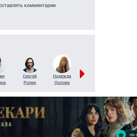
 оставлять комментарии
ия
Сергей
Надежда
Мария
Алексей
ина
Ролин
Орлова
Щербаль
Леонтьев