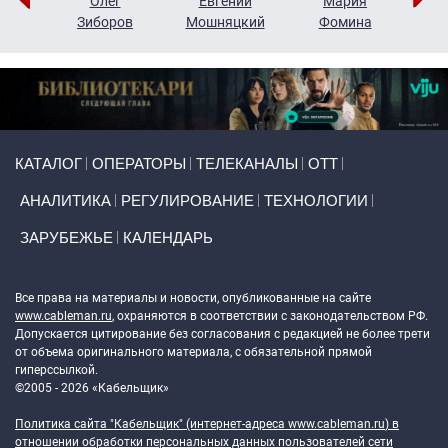
рий
Олег
Евгений
Мария
н
Зиборов
Мошняцкий
Фомина
Primary links
КАТАЛОГ
ОПЕРАТОРЫ
ТЕЛЕКАНАЛЫ
ОТТ
АНАЛИТИКА
РЕГУЛИРОВАНИЕ
ТЕХНОЛОГИИ
ЗАРУБЕЖЬЕ
КАЛЕНДАРЬ
Token Block
Все права на материалы и новости, опубликованные на сайте
www.cableman.ru
, охраняются в соответствии с законодательством РФ.
Допускается цитирование без согласования с редакцией не более трети
от объема оригинального материала, с обязательной прямой
гиперссылкой.
©2005 - 2026 «Кабельщик»
Политика сайта "Кабельщик" (интернет-адреса
www.cableman.ru
) в
отношении обработки персональных данных пользователей сети