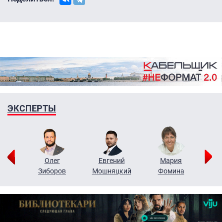
ЭКСПЕРТЫ
рий
Олег
Евгений
Мария
н
Зиборов
Мошняцкий
Фомина