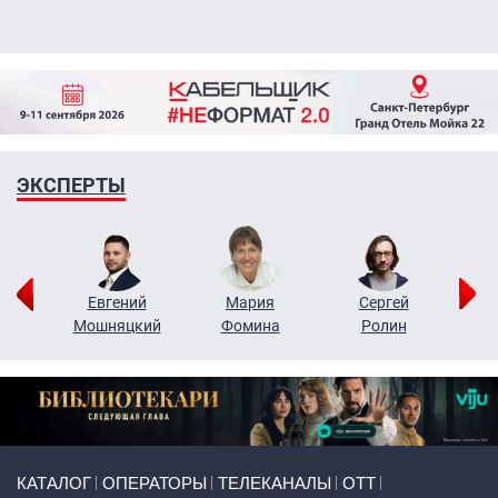
ЭКСПЕРТЫ
ор
Евгений
Мария
Сергей
Н
ко
Мошняцкий
Фомина
Ролин
Primary links
КАТАЛОГ
ОПЕРАТОРЫ
ТЕЛЕКАНАЛЫ
ОТТ