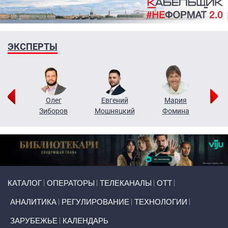
ЭКСПЕРТЫ
рий
Олег
Евгений
Мария
н
Зиборов
Мошняцкий
Фомина
Primary links
КАТАЛОГ
ОПЕРАТОРЫ
ТЕЛЕКАНАЛЫ
ОТТ
АНАЛИТИКА
РЕГУЛИРОВАНИЕ
ТЕХНОЛОГИИ
ЗАРУБЕЖЬЕ
КАЛЕНДАРЬ