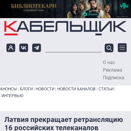
Перейти к основному содержанию
О нас
To
Реклама
Подписка
Primary links bottom
АНОНСЫ
БЛОГИ
НОВОСТИ
НОВОСТИ КАНАЛОВ
СТАТЬИ
ИНТЕРВЬЮ
Латвия прекращает ретрансляцию
16 российских телеканалов