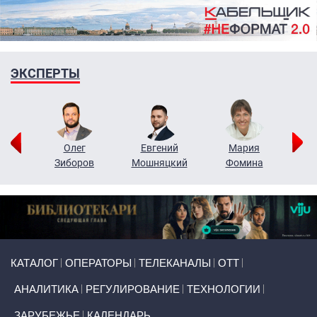
ЭКСПЕРТЫ
рий
Олег
Евгений
Мария
н
Зиборов
Мошняцкий
Фомина
Primary links
КАТАЛОГ
ОПЕРАТОРЫ
ТЕЛЕКАНАЛЫ
ОТТ
АНАЛИТИКА
РЕГУЛИРОВАНИЕ
ТЕХНОЛОГИИ
ЗАРУБЕЖЬЕ
КАЛЕНДАРЬ