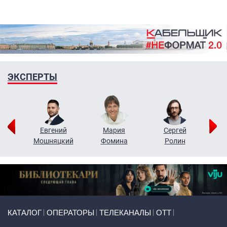
ЭКСПЕРТЫ
ор
Евгений
Мария
Сергей
Н
ко
Мошняцкий
Фомина
Ролин
Primary links
КАТАЛОГ
ОПЕРАТОРЫ
ТЕЛЕКАНАЛЫ
ОТТ