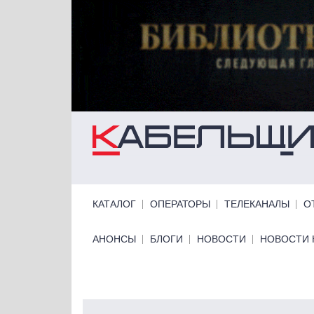
Перейти к основному содержанию
Primary links
КАТАЛОГ
ОПЕРАТОРЫ
ТЕЛЕКАНАЛЫ
О
Primary links bottom
АНОНСЫ
БЛОГИ
НОВОСТИ
НОВОСТИ 