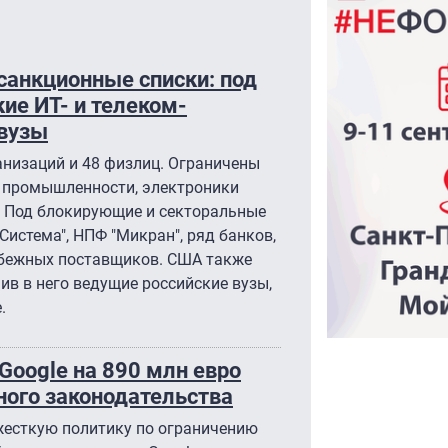
санкционные списки: под
ие ИТ- и телеком-
 вузы
ганизаций и 48 физлиц. Ограничены
 промышленности, электроники
. Под блокирующие и секторальные
Система", НПФ "Микран", ряд банков,
убежных поставщиков. США также
в в него ведущие российские вузы,
.
oogle на 890 млн евро
ного законодательства
жесткую политику по ограничению