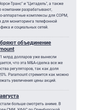
Норси-Транс" и "Цитадель", а также
что компании разрабатывают,
о-аппаратные комплексы для СОРМ,
ся для мониторинга телефонной
афика и социальных сетей.
обряют объединение
amount
11 млрд долларов уже вынесли
ается, что эта M&A-сделка все же
тва регуляторов, так как доля
20%. Paramount стремится как можно
ежать увеличения цены акций.
августа
стали больше смотреть аниме. В
боде СМИ. УФАС по Оренбургской