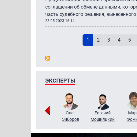
соглашении об обмене данными, кото
часть судебного решения, вынесенного
23.05.2023 16:14
Н
Текущая страница
Page
Page
Page
Pag
1
2
3
4
5
ЭКСПЕРТЫ
Тимур
Григорий
Олег
Евгений
Мар
Чудутов
Кузин
Зиборов
Мошняцкий
Фом