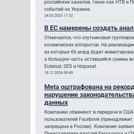
российских каналов, таких как НТВ и П
событий на Украине.
24.03.2025 11:32
В ЕС намерены создать анало
Отмечается, что спутниковая группиров
космических аппаратов. На реализацию
из которых €6 млрд будет инвестирова
а большую часть оставшейся суммы вл
Eutelsat, SES и Hispasat.
18.12.2024 08:49
Meta оштрафована на рекорд
нарушение законодательств
данных
Компанию обвиняют в передаче в США
пользователей Facebook (принадлежит 
запрещена в России). Компания заявил
Представители властей Евросоюза и С