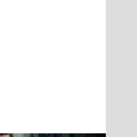
Татьяна
Тимур
Григорий
Олег
Воронова
Чудутов
Кузин
Зиборов