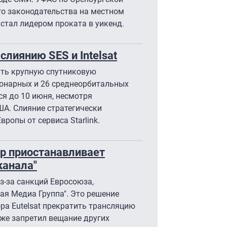
о законодательства на местном
 стал лидером проката в уикенд.
слиянию SES и Intelsat
ать крупную спутниковую
ионарных и 26 среднеорбитальных
ся до 10 июня, несмотря
А. Слияние стратегически
ропы от сервиса Starlink.
р приостанавливает
канала"
з-за санкций Евросоюза,
я Медиа Группа". Это решение
ра Eutelsat прекратить трансляцию
уже запретил вещание других