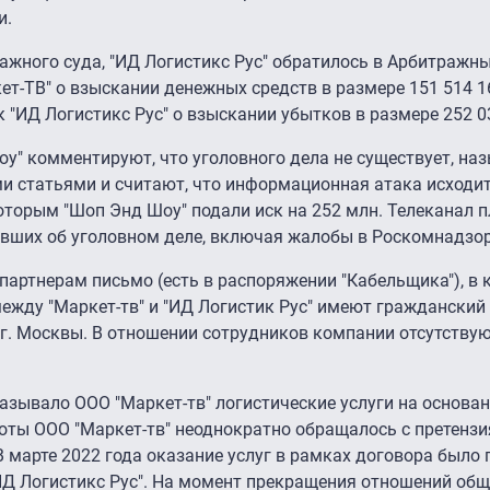
и.
ажного суда, "ИД Логистикс Рус" обратилось в Арбитражныи
т-ТВ" о взыскании денежных средств в размере 151 514 16
к "ИД Логистикс Рус" о взыскании убытков в размере 252 03
у" комментируют, что уголовного дела не существует, на
и статьями и считают, что информационная атака исходит
которым "Шоп Энд Шоу" подали иск на 252 млн. Телеканал 
вших об уголовном деле, включая жалобы в Роскомнадзор
партнерам письмо (есть в распоряжении "Кабельщика"), в
ежду "Маркет-тв" и "ИД Логистик Рус" имеют гражданский 
г. Москвы. В отношении сотрудников компании отсутству
казывало ООО "Маркет-тв" логистические услуги на основа
оты ООО "Маркет-тв" неоднократно обращалось с претензи
В марте 2022 года оказание услуг в рамках договора было
ИД Логистикс Рус". На момент прекращения отношений об