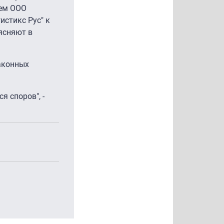
чем ООО
истикс Рус" к
ъясняют в
аконных
 споров", -