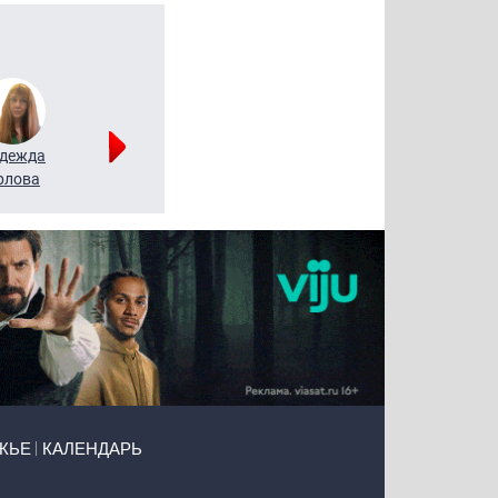
дежда
Мария
Алексей
рлова
Щербаль
Леонтьев
ЖЬЕ
КАЛЕНДАРЬ