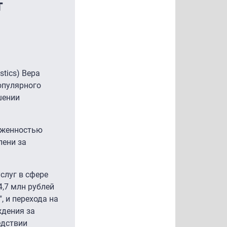
т
stics) Вера
опулярного
шении
олженностью
пени за
слуг в сфере
4,7 млн рублей
, и перехода на
ждения за
едствии