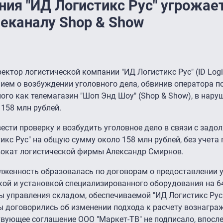
ния "ИД Логистикс Рус" угрожае
еканалу Shop & Show
ектор логистической компании "ИД Логистикс Рус" (ID Logi
ием о возбуждении уголовного дела, обвинив оператора п
ного как телемагазин "Шоп Энд Шоу" (Shop & Show), в нару
158 млн рублей.
ести проверку и возбудить уголовное дело в связи с зад
кс Рус" на общую сумму около 158 млн рублей, без учета 
вокат логистической фирмы Александр Смирнов.
лженность образовалась по договорам о предоставлении у
упкой и установкой специализированного оборудования на 6
ы управления складом, обеспечиваемой "ИД Логистикс Рус"
ы договорились об изменении подхода к расчету вознагра
ствующее соглашение ООО "Маркет-ТВ" не подписало, впосл