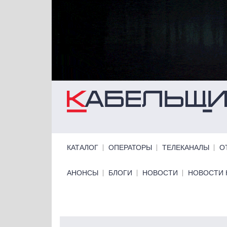
Перейти к основному содержанию
Primary links
КАТАЛОГ
ОПЕРАТОРЫ
ТЕЛЕКАНАЛЫ
О
Primary links bottom
АНОНСЫ
БЛОГИ
НОВОСТИ
НОВОСТИ 