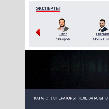
ЭКСПЕРТЫ
Григорий
Олег
Евгений
Кузин
Зиборов
Мошняцк
Primary links
КАТАЛОГ
ОПЕРАТОРЫ
ТЕЛЕКАНАЛЫ
О
Token Block