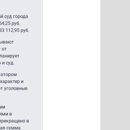
̆ суд города
4,25 руб.
3 112,95 руб.
зывают
 от
планирует
 и суд.
 котором
характер и
ют уголовные
нии
ями в
 прекращено в
щая сумма