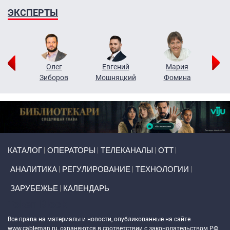
ЭКСПЕРТЫ
рий
Олег
Евгений
Мария
н
Зиборов
Мошняцкий
Фомина
Primary links
КАТАЛОГ
ОПЕРАТОРЫ
ТЕЛЕКАНАЛЫ
ОТТ
АНАЛИТИКА
РЕГУЛИРОВАНИЕ
ТЕХНОЛОГИИ
ЗАРУБЕЖЬЕ
КАЛЕНДАРЬ
Token Block
Все права на материалы и новости, опубликованные на сайте
www.cableman.ru
, охраняются в соответствии с законодательством РФ.