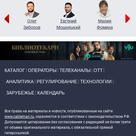
рий
Олег
Евгений
Мария
н
Зиборов
Мошняцкий
Фомина
Primary links
КАТАЛОГ
ОПЕРАТОРЫ
ТЕЛЕКАНАЛЫ
ОТТ
АНАЛИТИКА
РЕГУЛИРОВАНИЕ
ТЕХНОЛОГИИ
ЗАРУБЕЖЬЕ
КАЛЕНДАРЬ
Token Block
Все права на материалы и новости, опубликованные на сайте
www.cableman.ru
, охраняются в соответствии с законодательством РФ.
Допускается цитирование без согласования с редакцией не более трети
от объема оригинального материала, с обязательной прямой
гиперссылкой.