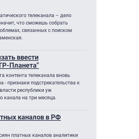
атического телеканала – дело
 значит, что сможешь собрать
облемах, связанных с поиском
аменская.
зать ввести
ТР-Планета"
га контента телеканала вновь
 - признаки подстрекательства к
 власти республики уж
 канала на три месяца.
тных каналов в РФ
ссиян платных каналов аналитики