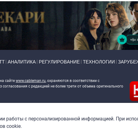
ТТ
АНАЛИТИКА
РЕГУЛИРОВАНИЕ
ТЕХНОЛОГИИ
ЗАРУБЕ
 на сайте
www.cableman.ru
, охраняются в соответствии с
 согласования с редакцией не более трети от объема оригинального
ableman.ru
) в отношении обработки персональных данных
гии работы с персонализированной информацией. При испо
в cookie.