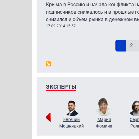
Крыма в Россию и начала конфликта на
подписчиков снижалось и в прошлые г
снизился и объем рынка в денежном в
17.09.2014 15:57
Н
Текущая
Pag
1
2
ЭКСПЕРТЫ
ригорий
Виктор
Евгений
Мария
Серг
Кузин
Бритько
Мошняцкий
Фомина
Рол