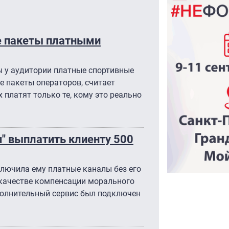
е пакеты платными
ы у аудитории платные спортивные
е пакеты операторов, считает
х платят только те, кому это реально
u" выплатить клиенту 500
ключила ему платные каналы без его
в качестве компенсации морального
ополнительный сервис был подключен