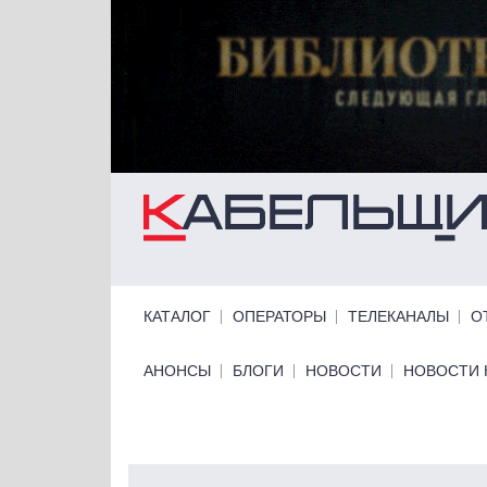
Перейти к основному содержанию
Primary links
КАТАЛОГ
ОПЕРАТОРЫ
ТЕЛЕКАНАЛЫ
О
Primary links bottom
АНОНСЫ
БЛОГИ
НОВОСТИ
НОВОСТИ 