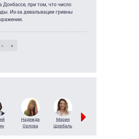
 Донбассе, при том, что число
оды. Из-за девальвации гривны
ыражении.
умерация страниц
 страница
e
Следующая страница
Последняя страница
›
»
ей
Надежда
Мария
Алексей
Татьяна
ин
Орлова
Щербаль
Леонтьев
Воронова