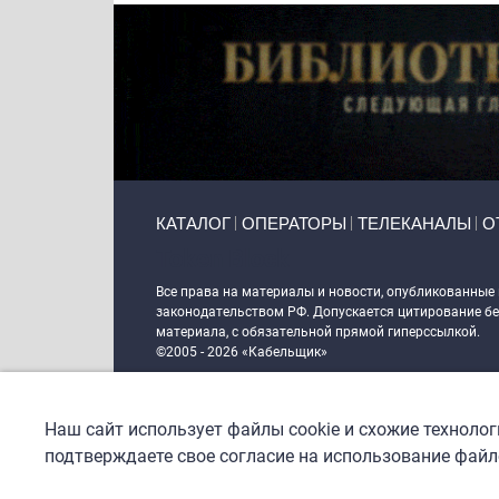
Primary links
КАТАЛОГ
ОПЕРАТОРЫ
ТЕЛЕКАНАЛЫ
О
Token Block
Все права на материалы и новости, опубликованные
законодательством РФ. Допускается цитирование без
материала, с обязательной прямой гиперссылкой.
©2005 - 2026 «Кабельщик»
Политика сайта "Кабельщик" (интернет-адреса
www.c
пользователей сети интернет
Наш сайт использует файлы cookie и схожие техноло
DrupalCoder — поддержка сайта c 2017 года
подтверждаете свое согласие на использование файло