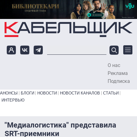
Перейти к основному содержанию
О нас
To
Реклама
Подписка
Primary links bottom
АНОНСЫ
БЛОГИ
НОВОСТИ
НОВОСТИ КАНАЛОВ
СТАТЬИ
ИНТЕРВЬЮ
"Медиалогистика" представила
SRT-приемники