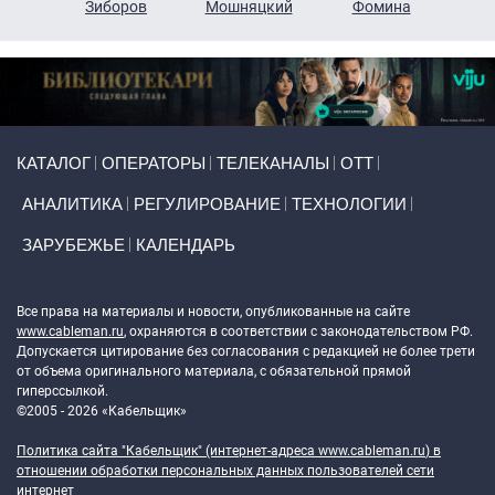
н
Зиборов
Мошняцкий
Фомина
Primary links
КАТАЛОГ
ОПЕРАТОРЫ
ТЕЛЕКАНАЛЫ
ОТТ
АНАЛИТИКА
РЕГУЛИРОВАНИЕ
ТЕХНОЛОГИИ
ЗАРУБЕЖЬЕ
КАЛЕНДАРЬ
Token Block
Все права на материалы и новости, опубликованные на сайте
www.cableman.ru
, охраняются в соответствии с законодательством РФ.
Допускается цитирование без согласования с редакцией не более трети
от объема оригинального материала, с обязательной прямой
гиперссылкой.
©2005 - 2026 «Кабельщик»
Политика сайта "Кабельщик" (интернет-адреса
www.cableman.ru
) в
отношении обработки персональных данных пользователей сети
интернет