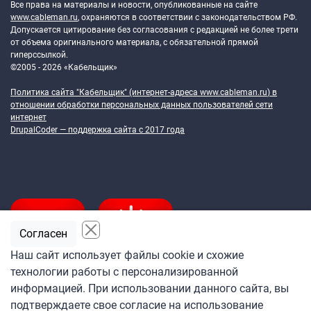
Все права на материалы и новости, опубликованные на сайте
www.cableman.ru
, охраняются в соответствии с законодательством РФ.
Допускается цитирование без согласования с редакцией не более трети
от объема оригинального материала, с обязательной прямой
гиперссылкой.
©2005 - 2026 «Кабельщик»
Политика сайта "Кабельщик" (интернет-адреса
www.cableman.ru
) в
отношении обработки персональных данных пользователей сети
интернет
DrupalCoder — поддержка сайта c 2017 года
Согласен
Наш сайт использует файлы cookie и схожие
технологии работы с персонализированной
Подпишитесь
информацией. При использовании данного сайта, вы
на ежедневную рассылку
подтверждаете свое согласие на использование