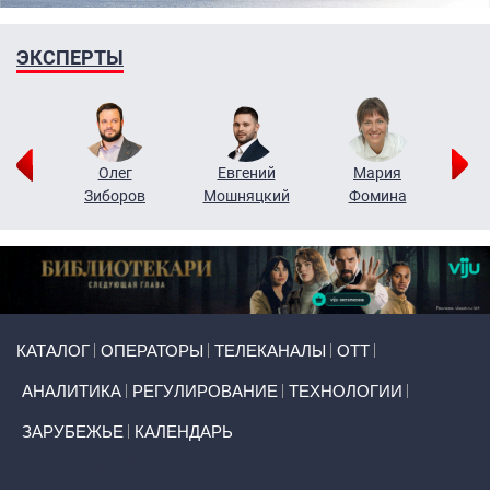
ЭКСПЕРТЫ
рий
Олег
Евгений
Мария
н
Зиборов
Мошняцкий
Фомина
Primary links
КАТАЛОГ
ОПЕРАТОРЫ
ТЕЛЕКАНАЛЫ
ОТТ
АНАЛИТИКА
РЕГУЛИРОВАНИЕ
ТЕХНОЛОГИИ
ЗАРУБЕЖЬЕ
КАЛЕНДАРЬ
Token Block