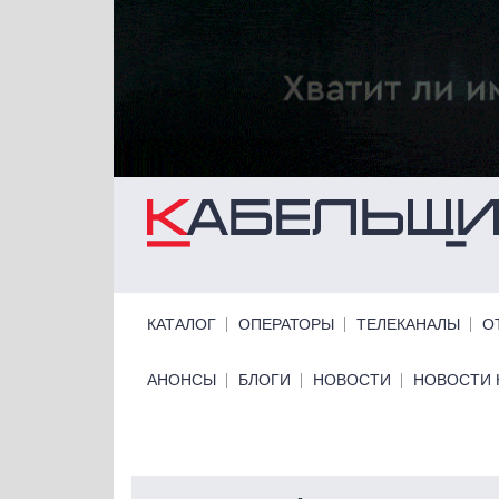
Перейти к основному содержанию
Primary links
КАТАЛОГ
ОПЕРАТОРЫ
ТЕЛЕКАНАЛЫ
О
Primary links bottom
АНОНСЫ
БЛОГИ
НОВОСТИ
НОВОСТИ 