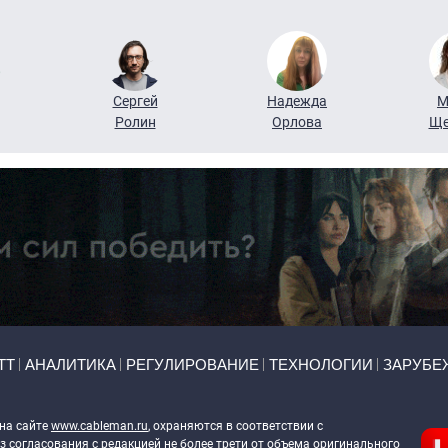
Сергей
Надежда
М
Ролин
Орлова
Ще
ТТ
АНАЛИТИКА
РЕГУЛИРОВАНИЕ
ТЕХНОЛОГИИ
ЗАРУБЕ
 на сайте
www.cableman.ru
, охраняются в соответствии с
 согласования с редакцией не более трети от объема оригинального