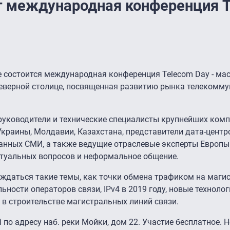
т международная конференция 
ге состоится международная конференция Telecom Day - м
Северной столице, посвященная развитию рынка телекомм
руководители и технические специалисты крупнейших комп
Украины, Молдавии, Казахстана, представители дата-центро
ванных СМИ, а также ведущие отраслевые эксперты Европы
ктуальных вопросов и неформальное общение.
уждаться такие темы, как точки обмена трафиком на маг
ности операторов связи, IPv4 в 2019 году, новые техноло
 в строительстве магистральных линий связи.
 по адресу наб. реки Мойки, дом 22. Участие бесплатное.