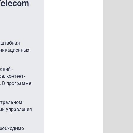
Telecom
асштабная
уникационных
аний -
в, контент-
. В программе
истральном
гии управления
 Необходимо