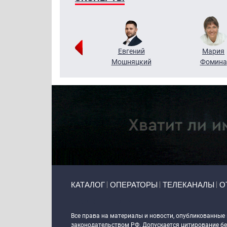
Виктор
Евгений
Мария
Бритько
Мошняцкий
Фомина
Primary links
КАТАЛОГ
ОПЕРАТОРЫ
ТЕЛЕКАНАЛЫ
О
Token Block
Все права на материалы и новости, опубликованные
законодательством РФ. Допускается цитирование без