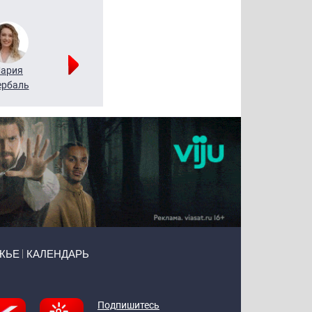
ария
Алексей
Татьяна
рбаль
Леонтьев
Воронова
ЖЬЕ
КАЛЕНДАРЬ
Подпишитесь