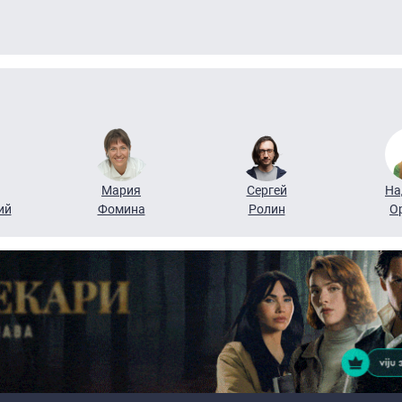
Мария
Сергей
На
ий
Фомина
Ролин
О