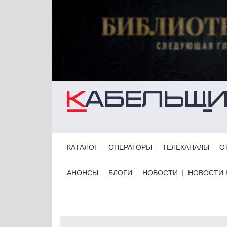
Перейти к основному содержанию
Primary links
КАТАЛОГ
ОПЕРАТОРЫ
ТЕЛЕКАНАЛЫ
О
Primary links bottom
АНОНСЫ
БЛОГИ
НОВОСТИ
НОВОСТИ 