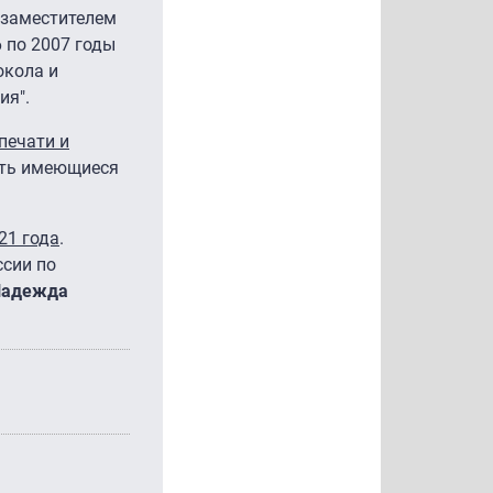
л заместителем
 по 2007 годы
окола и
ия".
печати и
ать имеющиеся
21 года
.
сии по
Надежда