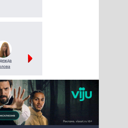
дежда
Мария
Алексей
рлова
Щербаль
Леонтьев