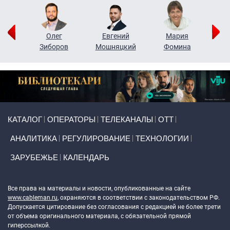
рий
Олег
Евгений
Мария
н
Зиборов
Мошняцкий
Фомина
Primary links
КАТАЛОГ
ОПЕРАТОРЫ
ТЕЛЕКАНАЛЫ
ОТТ
АНАЛИТИКА
РЕГУЛИРОВАНИЕ
ТЕХНОЛОГИИ
ЗАРУБЕЖЬЕ
КАЛЕНДАРЬ
Token Block
Все права на материалы и новости, опубликованные на сайте
www.cableman.ru
, охраняются в соответствии с законодательством РФ.
Допускается цитирование без согласования с редакцией не более трети
от объема оригинального материала, с обязательной прямой
гиперссылкой.