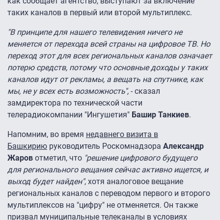
как сообщает агентство, выступают за включение
таких каналов в первый или второй мультиплекс.
"В принципе для нашего телевидения ничего не
меняется от перехода всей страны на цифровое ТВ. Но
переход этот для всех региональных каналов означает
потерю средств, потому что основные доходы у таких
каналов идут от рекламы, а вещать на спутнике, как
мы, не у всех есть возможность",
- сказал
замдиректора по технической части
телерадиокомпании "Ингушетия"
Башир Танкиев
.
Напомним, во время
недавнего визита в
Башкирию
руководитель Роскомнадзора
Александр
Жаров
отметил, что
"решение цифрового будущего
для регионального вещания сейчас активно ищется, и
выход будет найден"
, хотя аналоговое вещание
региональных каналов с переводом первого и второго
мультиплексов на "цифру" не отменяется. Он также
призвал муниципальные телеканалы в условиях