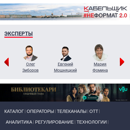
ЭКСПЕРТЫ
рий
Олег
Евгений
Мария
н
Зиборов
Мошняцкий
Фомина
Primary links
КАТАЛОГ
ОПЕРАТОРЫ
ТЕЛЕКАНАЛЫ
ОТТ
АНАЛИТИКА
РЕГУЛИРОВАНИЕ
ТЕХНОЛОГИИ