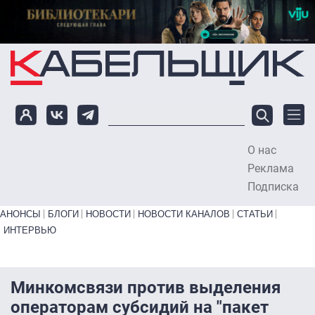
Перейти к основному содержанию
О нас
To
Реклама
Подписка
Primary links bottom
АНОНСЫ
БЛОГИ
НОВОСТИ
НОВОСТИ КАНАЛОВ
СТАТЬИ
ИНТЕРВЬЮ
Минкомсвязи против выделения
операторам субсидий на "пакет