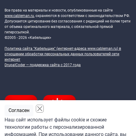
Token Block
Все права на материалы и новости, опубликованные на сайте
www.cableman.ru
, охраняются в соответствии с законодательством РФ.
Допускается цитирование без согласования с редакцией не более трети
от объема оригинального материала, с обязательной прямой
гиперссылкой.
©2005 - 2026 «Кабельщик»
Политика сайта "Кабельщик" (интернет-адреса
www.cableman.ru
) в
отношении обработки персональных данных пользователей сети
интернет
DrupalCoder — поддержка сайта c 2017 года
Согласен
Наш сайт использует файлы cookie и схожие
технологии работы с персонализированной
Подпишитесь
информацией. При использовании данного сайта, вы