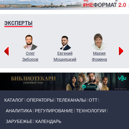
ЭКСПЕРТЫ
рий
Олег
Евгений
Мария
н
Зиборов
Мошняцкий
Фомина
Primary links
КАТАЛОГ
ОПЕРАТОРЫ
ТЕЛЕКАНАЛЫ
ОТТ
АНАЛИТИКА
РЕГУЛИРОВАНИЕ
ТЕХНОЛОГИИ
ЗАРУБЕЖЬЕ
КАЛЕНДАРЬ