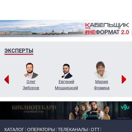
ЭКСПЕРТЫ
рий
Олег
Евгений
Мария
н
Зиборов
Мошняцкий
Фомина
Primary links
КАТАЛОГ
ОПЕРАТОРЫ
ТЕЛЕКАНАЛЫ
ОТТ