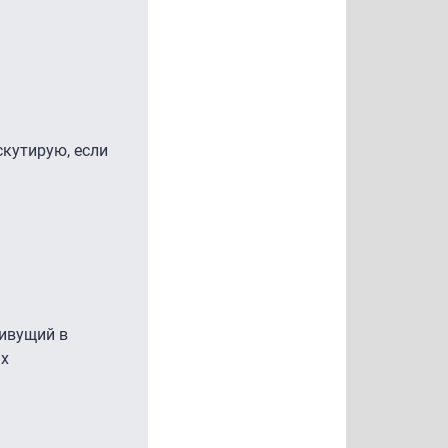
скутирую, если
живущий в
ах