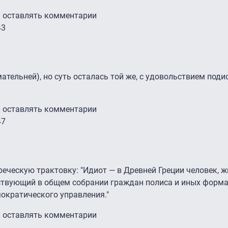
ы оставлять комментарии
43
шу
от
Яна Бельская
ательней), но суть осталась той же, с удовольствием поди
ы оставлять комментарии
47
шу
от
Яна Бельская
реческую трактовку: "Идиот — в Древней Греции человек, 
аствующий в общем собрании граждан полиса и иных форм
ократического управления."
ы оставлять комментарии