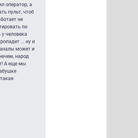
ил оператор, а
ть пульт, чтоб
аботает не
тировать по
ь у человека
опадет ... ну и
 каналы может и
нечем, народ
т! А еще мы
бабушке
 такая