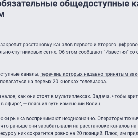
 обязательные общедоступные 
м
закрепит расстановку каналов первого и второго цифров
ельно-спутниковых сетях. Об этом сообщают "
Известия
" со
оступные каналы,
перечень которых недавно принятым за
сполагаться на первых 20 кнопках телевизора.
налов, как они стоят в мультиплексах. Задача, чтобы зрит
 в эфире", — пояснил суть изменений Волин.
гроки рынка воспринимают неоднозначно. Операторы техни
, что раньше они зарабатывали на расстановке каналов на 
есурс у них сократится ровно на 20 позиций. Плюс, им при