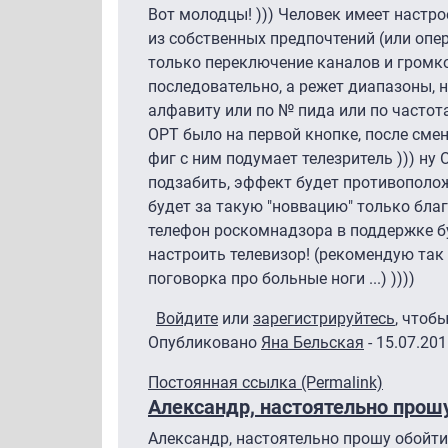
Вот молодцы! ))) Человек имеет настро
из собственных предпочтений (или опер
только переключение каналов и громкос
последовательно, а режет диапазоны, 
алфавиту или по № пида или по частотам
ОРТ было на первой кнопке, после смен
фиг с ним подумает телезритель ))) ну 
подзабить, эффект будет противополож
будет за такую "новвацию" только благ
телефон роскомнадзора в поддержке б
настроить телевизор! (рекомендую так 
поговорка про больные ноги ...) ))))
Войдите
или
зарегистрируйтесь
, чтоб
Опубликовано
Яна Бельская
- 15.07.201
Постоянная ссылка (Permalink)
Александр, настоятельно прош
Александр, настоятельно прошу обойти