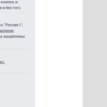
кнопки, и
 и без того
 "Россия-1″,
Газпром-
кса закреплены
кс