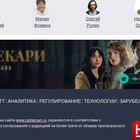
Мария
Сергей
На
ий
Фомина
Ролин
О
ТТ
АНАЛИТИКА
РЕГУЛИРОВАНИЕ
ТЕХНОЛОГИИ
ЗАРУБЕ
 на сайте
www.cableman.ru
, охраняются в соответствии с
 согласования с редакцией не более трети от объема оригинального