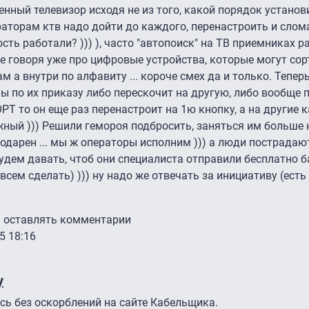
енный телевизор исходя не из того, какой порядок установ
аторам ктв надо дойти до каждого, перенастроить и слома
ть работали? ))) ), часто "автопоиск" на ТВ приемниках р
не говоря уже про цифровые устройства, которые могут сор
 а внутри по алфавиту ... короче смех да и только. Тепер
ы по их приказу либо перескочит на другую, либо вообще пр
ОРТ то он еще раз перенастроит на 1ю кнопку, а на другие
ный ))) Решили гемороя подбросить, заняться им больше 
одарен ... мы ж операторы исполним ))) а люди пострадаю
удем давать, чтоб они специалиста отправили бесплатно 
всем сделать) ))) ну надо же отвечать за инициативу (есть
ы оставлять комментарии
5 18:16
у
сь без оскорблений на сайте Кабельщика.