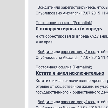
Войдите
или
зарегистрируйтесь
, чтоб
Опубликовано
Alexandr
- 17.07.2015 11:
Ответ на
Александр, настоятельно про
Постоянная ссылка (Permalink)
Я откорректировал (и впредь
Я откорректировал (и впредь буду вним
я не прав.
Войдите
или
зарегистрируйтесь
, чтоб
Опубликовано
Alexandr
- 17.07.2015 11:
Ответ на
Александр, настоятельно про
Постоянная ссылка (Permalink)
Кстати я имел исключительно
Кстати я имел исключительно древне г
отрыве от общественной жизни, не уч
государственного и общественного дем
Войдите
или
зарегистрируйтесь
, чтоб
Опубликовано
Georgy
- 17.07.2015 15:08