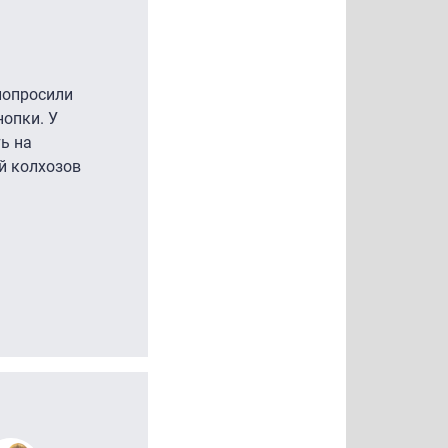
попросили
нопки. У
ь на
й колхозов