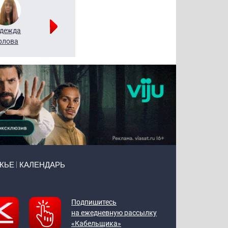
дежда
Мария
Алексей
рлова
Щербаль
Леонтьев
ЖЬЕ
КАЛЕНДАРЬ
Подпишитесь
на ежедневную рассылку
«Кабельщика»