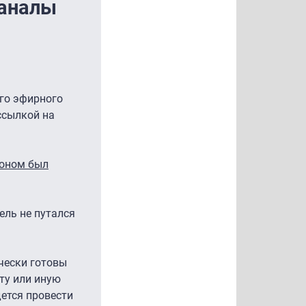
каналы
ого эфирного
 ссылкой на
коном был
ель не путался
чески готовы
ту или иную
дется провести