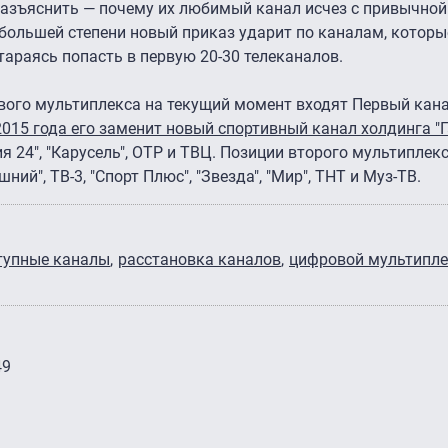
азъяснить — почему их любимый канал исчез с привычной 
большей степени новый приказ ударит по каналам, которые
стараясь попасть в первую 20-30 телеканалов.
вого мультиплекса на текущий момент входят Первый канал,
015 года его заменит новый спортивный канал холдинга "
ссия 24″, "Карусель", ОТР и ТВЦ. Позиции второго мультипле
ний", ТВ-3, "Спорт Плюс", "Звезда", "Мир", ТНТ и Муз-ТВ.
тупные каналы
расстановка каналов
цифровой мультипле
49