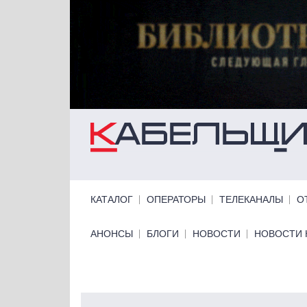
Перейти к основному содержанию
Primary links
КАТАЛОГ
ОПЕРАТОРЫ
ТЕЛЕКАНАЛЫ
О
Primary links bottom
АНОНСЫ
БЛОГИ
НОВОСТИ
НОВОСТИ 