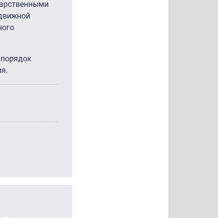
дарственными
одвижной
ного
 порядок
я.