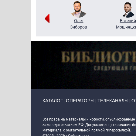
Григорий
Олег
Евгений
Кузин
Зиборов
Мошняцк
Primary links
КАТАЛОГ
ОПЕРАТОРЫ
ТЕЛЕКАНАЛЫ
О
Token Block
Все права на материалы и новости, опубликованные
законодательством РФ. Допускается цитирование без
материала, с обязательной прямой гиперссылкой.
©2005 - 2026 «Кабельщик»