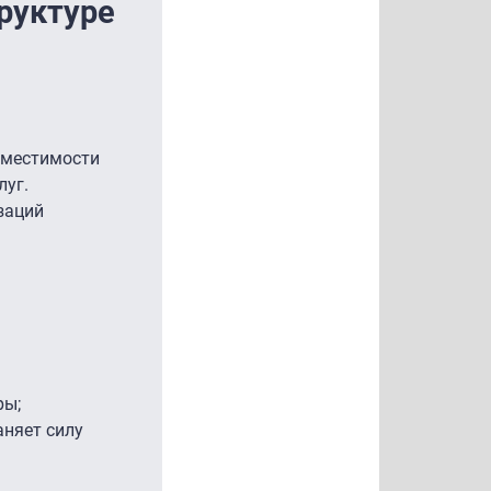
руктуре
вместимости
луг.
заций
ры;
аняет силу