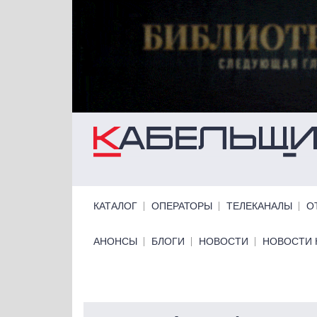
Перейти к основному содержанию
Primary links
КАТАЛОГ
ОПЕРАТОРЫ
ТЕЛЕКАНАЛЫ
О
Primary links bottom
АНОНСЫ
БЛОГИ
НОВОСТИ
НОВОСТИ 