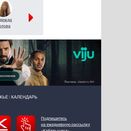
дежда
Мария
Алексей
рлова
Щербаль
Леонтьев
ЖЬЕ
КАЛЕНДАРЬ
Подпишитесь
на ежедневную рассылку
«Кабельщика»