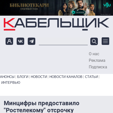
Перейти к основному содержанию
О нас
To
Реклама
Подписка
Primary links bottom
АНОНСЫ
БЛОГИ
НОВОСТИ
НОВОСТИ КАНАЛОВ
СТАТЬИ
ИНТЕРВЬЮ
Минцифры предоставило
"Ростелекому" отсрочку