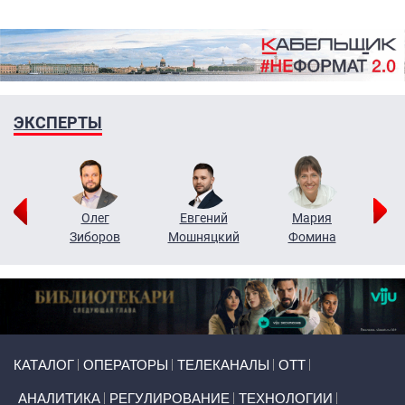
ЭКСПЕРТЫ
рий
Олег
Евгений
Мария
н
Зиборов
Мошняцкий
Фомина
Primary links
КАТАЛОГ
ОПЕРАТОРЫ
ТЕЛЕКАНАЛЫ
ОТТ
АНАЛИТИКА
РЕГУЛИРОВАНИЕ
ТЕХНОЛОГИИ