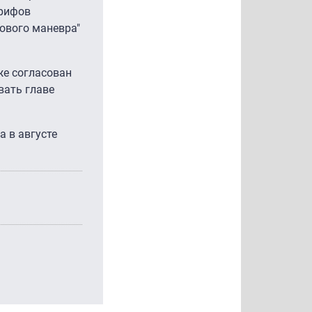
арифов
ового маневра"
же согласован
вать главе
а в августе