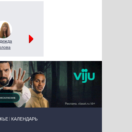
дежда
Мария
Алексей
рлова
Щербаль
Леонтьев
ЖЬЕ
КАЛЕНДАРЬ