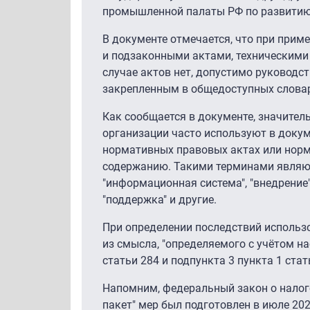
промышленной палаты РФ по развити
В документе отмечается, что при при
и подзаконными актами, техническими
случае актов нет, допустимо руковод
закрепленным в общедоступных словар
Как сообщается в документе, значител
организации часто используют в доку
нормативных правовых актах или норм
содержанию. Такими терминами являютс
"информационная система", "внедрение",
"поддержка" и другие.
При определении последствий использо
из смысла, "определяемого с учётом на
статьи 284 и подпункта 3 пункта 1 ста
Напомним, федеральный закон о налогов
пакет" мер был подготовлен в июле 20