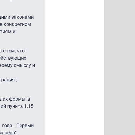
ющими законами
 в конкретном
тиям и
 с тем, что
действующих
воему смыслу и
грация",
з их формы, а
ий пункта 1.15
 года. "Первый
маневр",