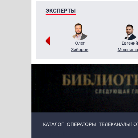
ЭКСПЕРТЫ
Григорий
Олег
Евгений
Кузин
Зиборов
Мошняцк
Primary links
КАТАЛОГ
ОПЕРАТОРЫ
ТЕЛЕКАНАЛЫ
О
Token Block