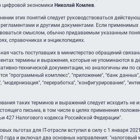
ю цифровой экономики
Николай Комлев
.
менении этих понятий следует руководствоваться действу
 регламентами и другими документами. Если применимых
ствоваться смыслом, обычно придаваемым указанным поня
ях, справочниках и энциклопедиях.
ьная часть поступавших в министерство обращений связана
ментах термины и выражения, которые не упоминаются в 
ативно-технической документации, но аналогичны им по с
я "программный комплекс", "приложение", "банк данных",
 "модернизация", "переработка", "конфигурирование", "инте
вания таких терминов и выражений следует исходить не и
стоящего письма, в том числе в целях применения положен
тьи 427 Налогового кодекса Российской Федерации".
ых льготах для IT-отрасли вступил в силу с 1 января 2021
20 года и включал два основных направления: "налоговый 