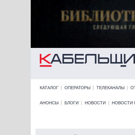
Перейти к основному содержанию
Primary links
КАТАЛОГ
ОПЕРАТОРЫ
ТЕЛЕКАНАЛЫ
О
Primary links bottom
АНОНСЫ
БЛОГИ
НОВОСТИ
НОВОСТИ 