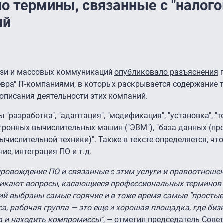
о термины, связанные с "налог
ий
язи и массовых коммуникаций
опубликовало разъяснения
вра" IT-компаниями, в которых раскрывается содержание 
описания деятельности этих компаний.
"разработка", "адаптация", "модификация", "установка", "т
ктронных вычислительных машин ("ЭВМ"), "база данных (п
числительной техники)". Также в тексте определяется, что
ие, интеграция ПО и т.д.
опровождение ПО и связанные с этим услуги и правоотноше
зникают вопросы, касающиеся профессиональных терминов
ий выбраны самые горячие и в тоже время самые "простые
, рабочая группа — это еще и хорошая площадка, где бизн
а и находить компромиссы"
, —
отметил
председатель Совет