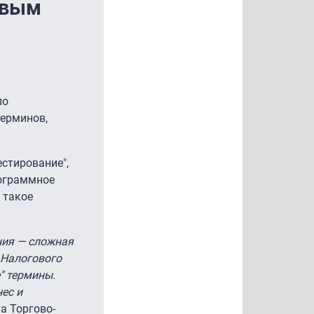
овым
по
терминов,
естирование",
рограммное
 такое
ния — сложная
 Налогового
" термины.
ес и
а Торгово-