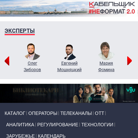
ЭКСПЕРТЫ
рий
Олег
Евгений
Мария
н
Зиборов
Мошняцкий
Фомина
Primary links
КАТАЛОГ
ОПЕРАТОРЫ
ТЕЛЕКАНАЛЫ
ОТТ
АНАЛИТИКА
РЕГУЛИРОВАНИЕ
ТЕХНОЛОГИИ
ЗАРУБЕЖЬЕ
КАЛЕНДАРЬ